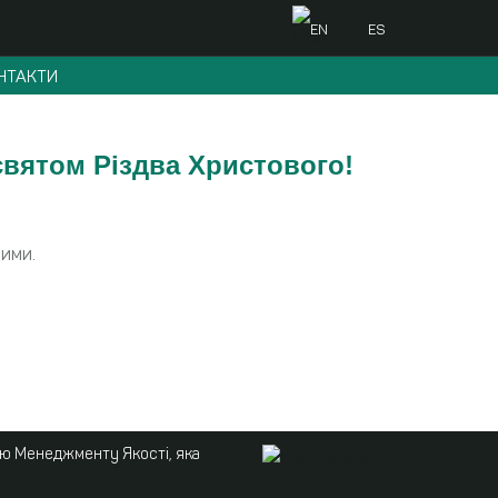
EN
ES
НТАКТИ
святом Різдва Христового!
вими.
ою Менеджменту Якості, яка