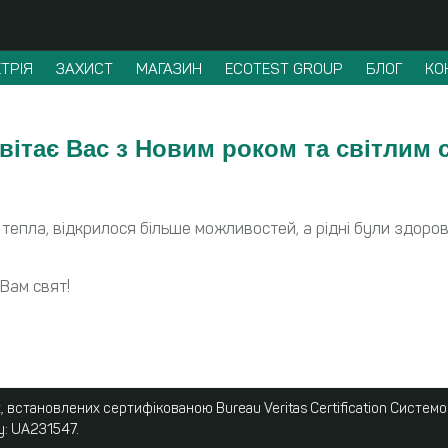
ТРІЯ
ЗАХИСТ
МАГАЗИН
ECOTEST GROUP
БЛОГ
КО
ітає Вас з Новим роком та світлим 
 тепла, відкрилося більше можливостей, а рідні були здоро
Вам свят!
 встановлених сертифікованою Bureau Veritas Certification Систем
у: UA231547.