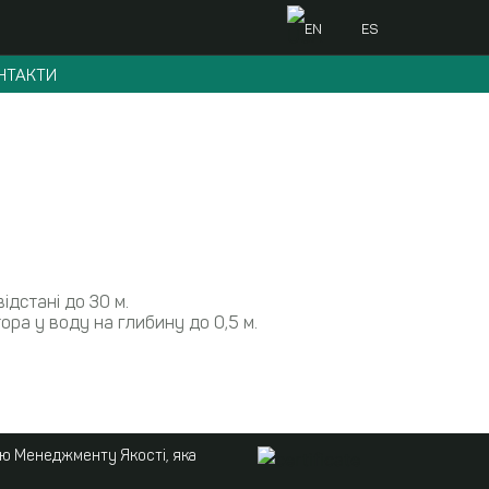
EN
ES
НТАКТИ
ідстані до 30 м.
ра у воду на глибину до 0,5 м.
ою Менеджменту Якості, яка