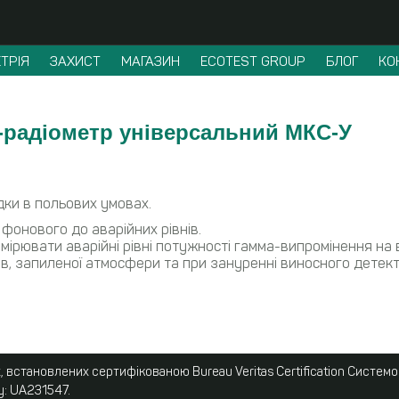
ТРІЯ
ЗАХИСТ
МАГАЗИН
ECOTEST GROUP
БЛОГ
КО
р-радіометр універсальний МКС-У
дки в польових умовах.
 фонового до аварійних рівнів.
мірювати аварійні рівні потужності гамма-випромінення на в
в, запиленої атмосфери та при зануренні виносного детекто
 встановлених сертифікованою Bureau Veritas Certification Систем
у: UA231547.