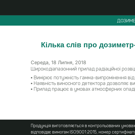
ДОЗИМЕ
Кілька слів про дозимет
Середа, 18 Липня, 2018
Широкодіапазонний прилад радіаційної розві
▪️ Вимірює потужність гамма-випромінення від
▪️ Наявність виносного детектора дозволяє ви
▪️ Прилад працює в умовах атмосферних опаді
Продукція виготовляється в контрольованих умовах,
відповідає вимогам ISO9001:2015, номер сертифікат