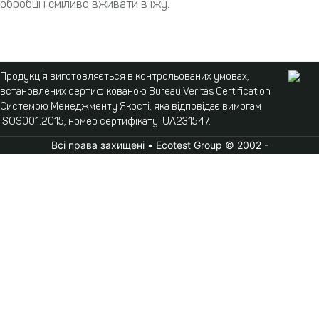
обробці і сміливо вживати в їжу.
Продукція виготовляється в контрольованих умовах,
встановлених сертифікованою Bureau Veritas Certification
Системою Менеджменту Якості, яка відповідає вимогам
ISO9001:2015, номер сертифікату: UA231547.
Всі права захищені • Ecotest Group © 2002 -