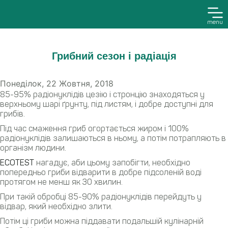
menu
Грибний сезон і радіація
Понеділок, 22 Жовтня, 2018
85-95% радіонуклідів цезію і стронцію знаходяться у
верхньому шарі ґрунту, під листям, і добре доступні для
грибів.
Під час смаження гриб огортається жиром і 100%
радіонуклідів залишаються в ньому, а потім потрапляють в
організм людини.
ECOTEST
нагадує, аби цьому запобігти, необхідно
попередньо гриби відварити в добре підсоленій воді
протягом не менш як 30 хвилин.
При такій обробці 85-90% радіонуклідів перейдуть у
відвар, який необхідно злити.
Потім ці гриби можна піддавати подальшій кулінарній