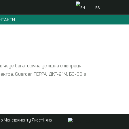
EN
ES
НТАКТИ
в’язує багаторічна успішна співпраця.
ктра, Guarder, ТЕРРА, ДКГ-21M, БС-09 з
ою Менеджменту Якості, яка