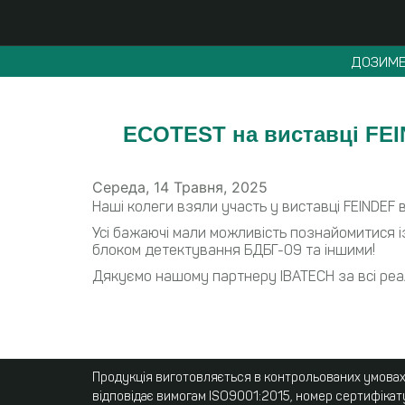
ДОЗИМЕ
ECOTEST на виставці FEIN
Середа, 14 Травня, 2025
Наші колеги взяли участь у виставці FEINDEF 
Усі бажаючі мали можливість познайомитися і
блоком детектування БДБГ-09 та іншими!
Дякуємо нашому партнеру IBATECH за всі реал
Продукція виготовляється в контрольованих умовах,
відповідає вимогам ISO9001:2015, номер сертифікат