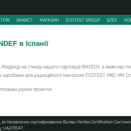
ТРІЯ
ЗАХИСТ
МАГАЗИН
ECOTEST GROUP
БЛОГ
КО
DEF в Іспанії
в Мадриді на стенді нашого партнера IBATECH, з яким нас по
з засобами для радіаційного контролю ECOTEST: МКС-УМ, Спе
ізовані разом проекти!
 встановлених сертифікованою Bureau Veritas Certification Систем
у: UA231547.