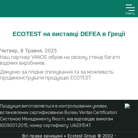
menu
ECOTEST на виставці DEFEA в Греції
Четвер, 8 Травня, 2025
Наш партнер VANOS зібрав на своєму стенді багато
відомих виробників.
Дякуємо за плідне спілкування та за можливість
продемонструвати продукцію ECOTEST.
Продукція виготовляється в контрольованих умовах,
встановлених сертифікованою Bureau Veritas Certification
Системою Менеджменту Якості, яка відповідає вимогам
ISO9001:2015, номер сертифікату: UA231547.
Всі права захищені • Ecotest Group © 2002 -