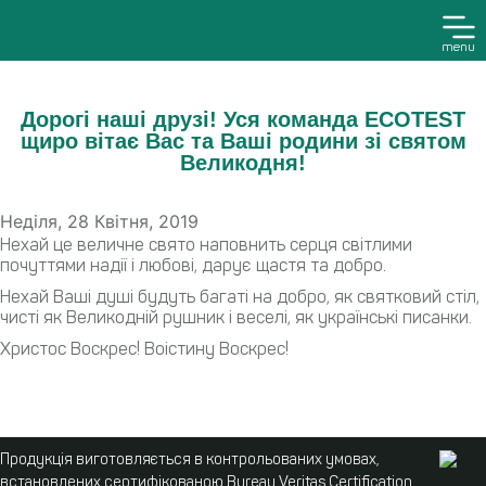
menu
Дорогі наші друзі! Уся команда ECOTEST
щиро вітає Вас та Ваші родини зі святом
Великодня!
Неділя, 28 Квітня, 2019
Нехай це величне свято наповнить серця світлими
почуттями надії і любові, дарує щастя та добро.
Нехай Ваші душі будуть багаті на добро, як святковий стіл,
чисті як Великодній рушник і веселі, як українські писанки.
Христос Воскрес! Воістину Воскрес!
Продукція виготовляється в контрольованих умовах,
встановлених сертифікованою Bureau Veritas Certification