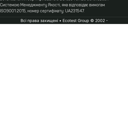
Системою Менеджменту Якості, яка відповідає вимогам
ISO9001:2015, номер сертифікату: UA231547.
Всі права захищені • Ecotest Group © 2002 -