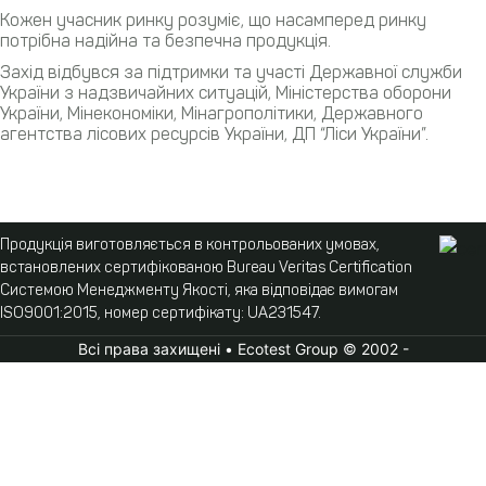
Кожен учасник ринку розуміє, що насамперед ринку
потрібна надійна та безпечна продукція.
Захід відбувся за підтримки та участі Державної служби
України з надзвичайних ситуацій, Міністерства оборони
України, Мінекономіки, Мінагрополітики, Державного
агентства лісових ресурсів України, ДП “Ліси України”.
Продукція виготовляється в контрольованих умовах,
встановлених сертифікованою Bureau Veritas Certification
Системою Менеджменту Якості, яка відповідає вимогам
ISO9001:2015, номер сертифікату: UA231547.
Всі права захищені • Ecotest Group © 2002 -