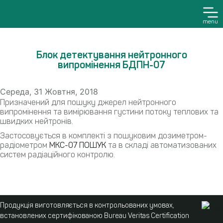
menu
Блок детектування нейтронного
випромінення БДПН-07
Середа, 31 Жовтня, 2018
Призначений для пошуку джерел нейтронного
випромінення та вимірювання густини потоку теплових та
швидких нейтронів.
Застосовується в комплекті з пошуковим дозиметром-
радіометром
МКС-07 ПОШУК
та в складі автоматизованих
систем радіаційного контролю.
Продукція виготовляється в контрольованих умовах,
встановлених сертифікованою Bureau Veritas Certification