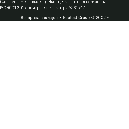
Системою Менеджменту Якості, яка відповідає вимогам
ISO9001:2015, номер сертифікату: UA231547.
Всі права захищені • Ecotest Group © 2002 -