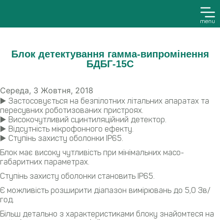
menu
Блок детектування гамма-випромінення
БДБГ-15С
Середа, 3 Жовтня, 2018
▶️ Застосовується на безпілотних літальних апаратах та
пересувних роботизованих пристроях.
▶️ Високочутливий сцинтиляційний детектор.
▶️ Відсутність мікрофонного ефекту.
▶️ Ступінь захисту оболонки ІР65.
Блок має високу чутливість при мінімальних масо-
габаритних параметрах.
Ступінь захисту оболонки становить ІР65.
Є можливість розширити діапазон вимірювань до 5,0 Зв/
год.
Більш детально з характеристиками блоку знайомтеся на