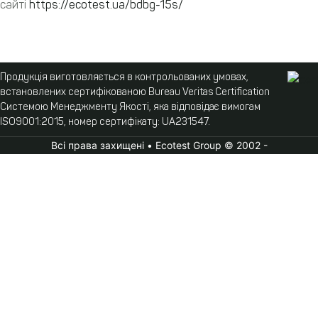
сайті
https://ecotest.ua/bdbg-15s/
Продукція виготовляється в контрольованих умовах,
встановлених сертифікованою Bureau Veritas Certification
Системою Менеджменту Якості, яка відповідає вимогам
ISO9001:2015, номер сертифікату: UA231547.
Всі права захищені • Ecotest Group © 2002 -