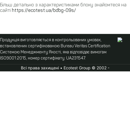
Більш детально з характеристиками блоку знайомтеся на
сайті
https://ecotest.ua/bdbg-09s/
Продукція виготовляється в контрольованих умовах,
встановлених сертифікованою Bureau Veritas Certification
Системою Менеджменту Якості, яка відповідає вимогам
ISO9001:2015, номер сертифікату: UA231547.
Всі права захищені • Ecotest Group © 2002 -