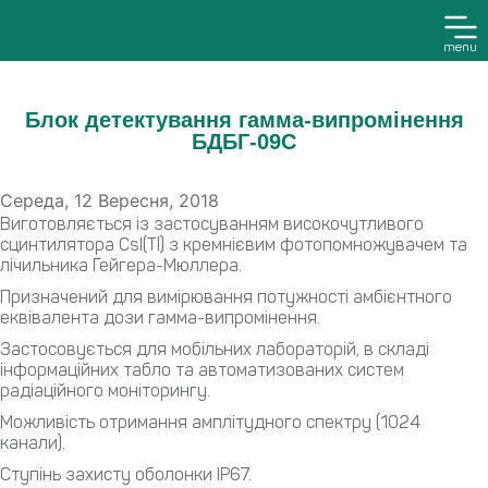
menu
Блок детектування гамма-випромінення
БДБГ-09С
Середа, 12 Вересня, 2018
Виготовляється із застосуванням високочутливого
сцинтилятора CsI(Tl) з кремнієвим фотопомножувачем та
лічильника Гейгера-Мюллера.
Призначений для вимірювання потужності амбієнтного
еквівалента дози гамма-випромінення.
Застосовується для мобільних лабораторій, в складі
інформаційних табло та автоматизованих систем
радіаційного моніторингу.
Можливість отримання амплітудного спектру (1024
канали).
Ступінь захисту оболонки IP67.