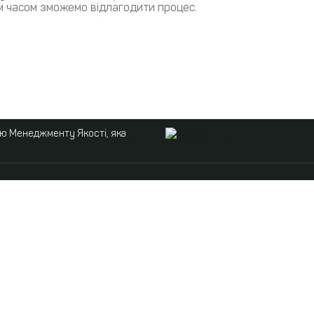
м часом зможемо відлагодити процес.
ою Менеджменту Якості, яка