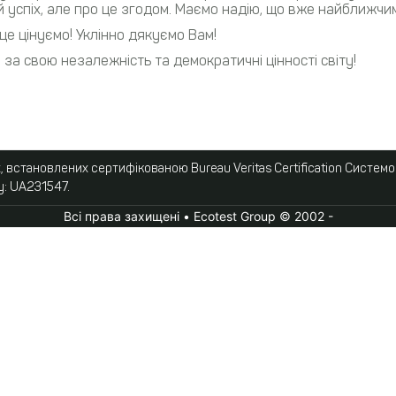
успіх, але про це згодом. Маємо надію, що вже найближчи
це цінуємо! Уклінно дякуємо Вам!
ю за свою незалежність та демократичні цінності світу!
 встановлених сертифікованою Bureau Veritas Certification Систем
у: UA231547.
Всі права захищені • Ecotest Group © 2002 -