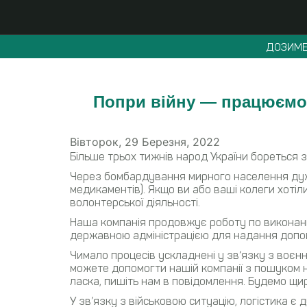
ДОЗИМЕ
Попри війну — працюємо 
Вівторок, 29 Березня, 2022
Більше трьох тижнів народ України бореться з
Через бомбардування мирного населення дуже
медикаментів). Якщо ви або ваші колеги хотіл
волонтерської діяльності.
Наша компанія продовжує роботу по виконанн
державною адміністрацією для надання допом
Чимало процесів ускладнені у зв‘язку з воє
можете допомогти нашій компанії з пошуком 
ласка, пишіть нам в повідомлення. Будемо щир
У зв’язку з військовою ситуацію, логістика 