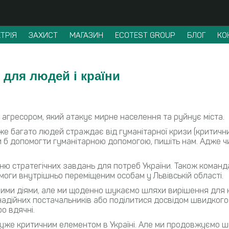
ТРІЯ
ЗАХИСТ
МАГАЗИН
ECOTEST GROUP
БЛОГ
КО
для людей і країни
 агресором, який атакує мирне населення та руйнує міста.
 багато людей страждає від гуманітарної кризи (критичний
и б допомогти гуманітарною допомогою, пишіть нам. Адже чи
ю стратегічних завдань для потреб України. Також команд
оги внутрішньо переміщеним особам у Львівській області.
нними діями, але ми щоденно шукаємо шляхи вирішення для 
надійних постачальників або поділитися досвідом швидкого
о вдячні.
є дуже критичним елементом в Україні. Але ми продовжуємо 