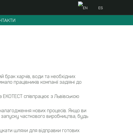
EN
ES
НТАКТИ
 брак харчів, води та необхідних
мало працівників компанії задіяні до
а ЕКОТЕСТ співпрацює з Львівською
налагодження нових процесів. Якщо ви
 запуску часткового виробництва, будь
шукати шляхи для відправки готових