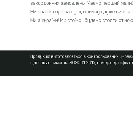
закордонних замовлень. Маємо перший малий 
Ми знаємо про вашу підтримку і дуже високо 
Ми з України! Ми стоїмо і будемо стояти стіно
Продукція виготовляється в контрольованих умовах,
відповідає вимогам ISO9001:2015, номер сертифікат