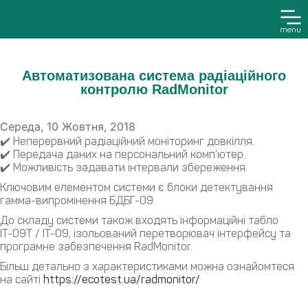
menu
Автоматизована система радіаційного
контролю RadMonitor
Середа, 10 Жовтня, 2018
✔️ Неперервний радіаційний моніторинг довкілля.
✔️ Передача даних на персональний комп’ютер.
✔️ Можливість задавати інтервали збереження.
Ключовим елементом системи є блоки детектування
гамма-випромінення БДБГ-09.
До складу системи також входять інформаційні табло
ІТ-09Т / ІТ-09, ізольований перетворювач інтерфейсу та
програмне забезпечення RadMonitor.
Більш детально з характеристиками можна ознайомтеся
на сайті
https://ecotest.ua/radmonitor/