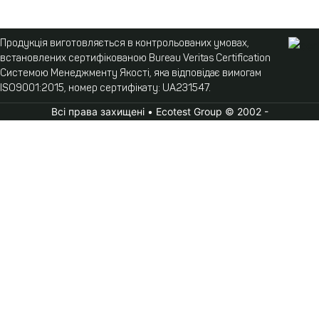
Продукція виготовляється в контрольованих умовах,
встановлених сертифікованою Bureau Veritas Certification
Системою Менеджменту Якості, яка відповідає вимогам
ISO9001:2015, номер сертифікату: UA231547.
Всі права захищені • Ecotest Group © 2002 -