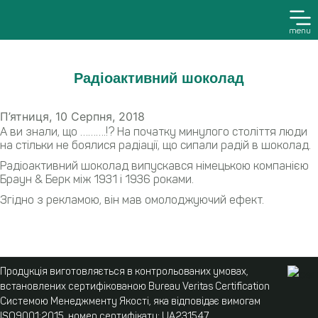
menu
Радіоактивний шоколад
П’ятниця, 10 Серпня, 2018
А ви знали, що ……….!? На початку минулого століття люди
на стільки не боялися радіації, що сипали радій в шоколад.
Радіоактивний шоколад випускався німецькою компанією
Браун & Берк між 1931 і 1936 роками.
Згідно з рекламою, він мав омолоджуючий ефект.
Продукція виготовляється в контрольованих умовах,
встановлених сертифікованою Bureau Veritas Certification
Системою Менеджменту Якості, яка відповідає вимогам
ISO9001:2015, номер сертифікату: UA231547.