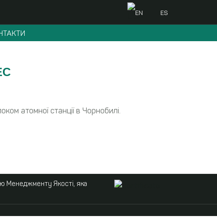
EN
ES
НТАКТИ
ЕС
ком атомної станції в Чорнобилі.
ою Менеджменту Якості, яка