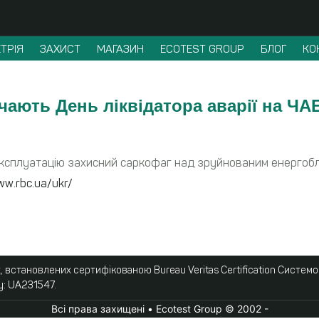
ТРІЯ
ЗАХИСТ
МАГАЗИН
ECOTEST GROUP
БЛОГ
КО
ачають День ліквідатора аварії на ЧА
експлуатацію захисний саркофаг над зруйнованим енергобло
ww.rbc.ua/ukr/
 встановлених сертифікованою Bureau Veritas Certification Систем
у: UA231547.
Всі права захищені • Ecotest Group © 2002 -