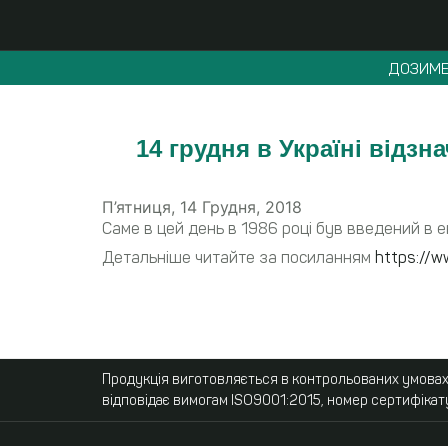
ДОЗИМЕ
14 грудня в Україні відзн
П’ятниця, 14 Грудня, 2018
Саме в цей день в 1986 році був введений в 
Детальніше читайте за посиланням
https://w
Продукція виготовляється в контрольованих умовах,
відповідає вимогам ISO9001:2015, номер сертифікат