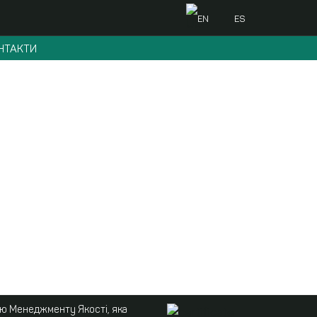
EN
ES
НТАКТИ
ою Менеджменту Якості, яка