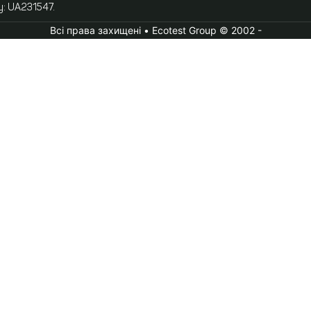
у: UA231547.
Всі права захищені • Ecotest Group © 2002 -