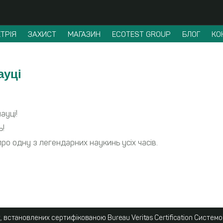
ТРІЯ
ЗАХИСТ
МАГАЗИН
ECOTEST GROUP
БЛОГ
КО
ауці
ауці!
ь!
ро одну з легендарних наукинь усіх часів.
 встановлених сертифікованою Bureau Veritas Certification Систем