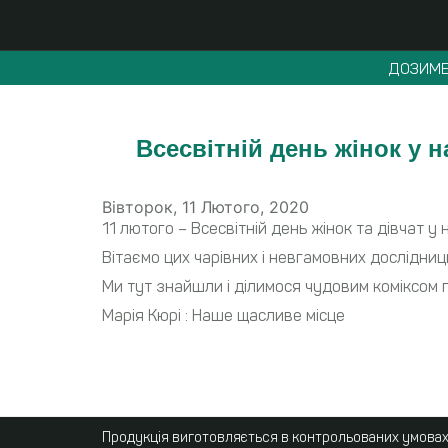
ДОЗИМЕ
Всесвітній день жінок у н
Вівторок, 11 Лютого, 2020
11 лютого – Всесвітній день жінок та дівчат у н
Вітаємо цих чарівних і невгамовних дослідниц
Ми тут знайшли і ділимося чудовим коміксом п
Марія Кюрі : Наше щасливе місце
Продукція виготовляється в контрольованих умовах,